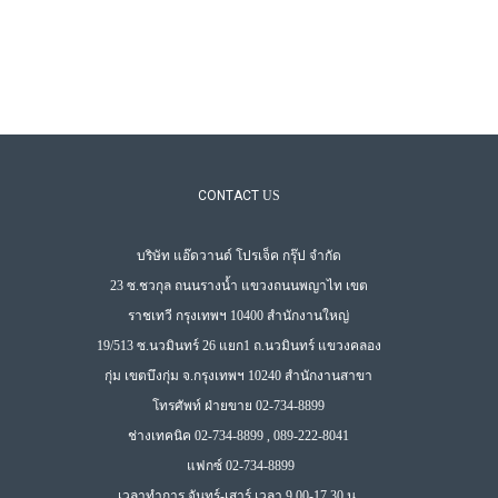
CONTACT
US
บริษัท แอ๊ดวานด์ โปรเจ็ค กรุ๊ป จำกัด
23 ซ.ชวกุล ถนนรางน้ำ แขวงถนนพญาไท เขต
ราชเทวี กรุงเทพฯ 10400 สำนักงานใหญ่
19/513 ซ.นวมินทร์ 26 แยก1 ถ.นวมินทร์ แขวงคลอง
กุ่ม เขตบึงกุ่ม จ.กรุงเทพฯ 10240 สำนักงานสาขา
โทรศัพท์ ฝ่ายขาย 02-734-8899
ช่างเทคนิค 02-734-8899 , 089-222-8041
แฟกซ์ 02-734-8899
เวลาทำการ จันทร์-เสาร์ เวลา 9.00-17.30 น.