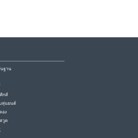
พื้นฐาน
์
ิกส์
บหุ่นยนต์
ลอง
สวูด
ู