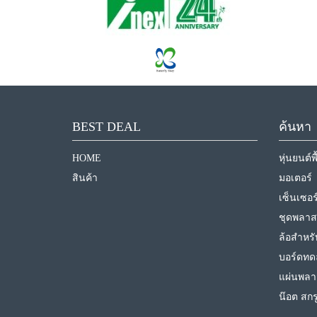
BEST DEAL
ค้นหา
HOME
หุ่นยนต์
สินค้า
มอเตอร์
เซ็นเซอร
ชุดพลาสต
ล้อสำหรั
บอร์ดทด
แผ่นพลา
น๊อต สกร