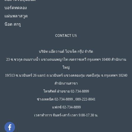
บอร์ดทดลอง
แผ่นพลาสวูด
น๊อต สกรู
CONTACT
US
บริษัท แอ๊ดวานด์ โปรเจ็ค กรุ๊ป จำกัด
23 ซ.ชวกุล ถนนรางน้ำ แขวงถนนพญาไท เขตราชเทวี กรุงเทพฯ 10400 สำนักงาน
ใหญ่
19/513 ซ.นวมินทร์ 26 แยก1 ถ.นวมินทร์ แขวงคลองกุ่ม เขตบึงกุ่ม จ.กรุงเทพฯ 10240
สำนักงานสาขา
โทรศัพท์ ฝ่ายขาย 02-734-8899
ช่างเทคนิค 02-734-8899 , 089-222-8041
แฟกซ์ 02-734-8899
เวลาทำการ จันทร์-เสาร์ เวลา 9.00-17.30 น.