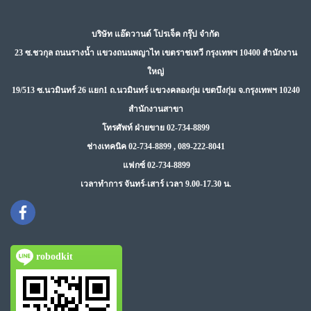
บริษัท แอ๊ดวานด์ โปรเจ็ค กรุ๊ป จำกัด
23 ซ.ชวกุล ถนนรางน้ำ แขวงถนนพญาไท เขตราชเทวี กรุงเทพฯ 10400 สำนักงาน
ใหญ่
19/513 ซ.นวมินทร์ 26 แยก1 ถ.นวมินทร์ แขวงคลองกุ่ม เขตบึงกุ่ม จ.กรุงเทพฯ 10240
สำนักงานสาขา
โทรศัพท์ ฝ่ายขาย 02-734-8899
ช่างเทคนิค 02-734-8899 , 089-222-8041
แฟกซ์ 02-734-8899
เวลาทำการ จันทร์-เสาร์ เวลา 9.00-17.30 น.
robodkit