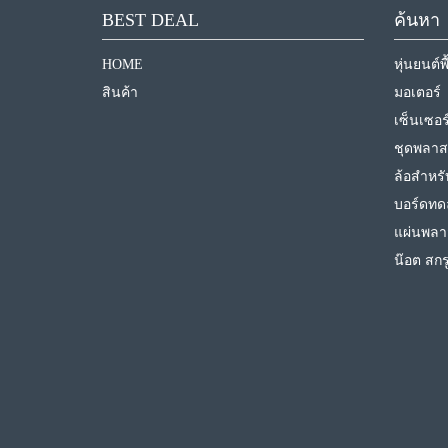
BEST DEAL
ค้นหา
HOME
หุ่นยนต์
สินค้า
มอเตอร์
เซ็นเซอร
ชุดพลาสต
ล้อสำหรั
บอร์ดทด
แผ่นพลา
น๊อต สกร