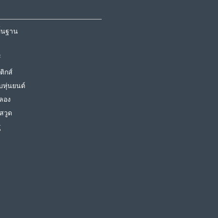
พื้นฐาน
์
ิกส์
บหุ่นยนต์
ลอง
สวูด
ู