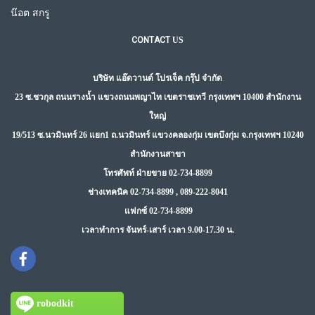
น๊อต สกรู
CONTACT
US
บริษัท แอ๊ดวานด์ โปรเจ็ค กรุ๊ป จำกัด
23 ซ.ชวกุล ถนนรางน้ำ แขวงถนนพญาไท เขตราชเทวี กรุงเทพฯ 10400 สำนักงาน
ใหญ่
19/513 ซ.นวมินทร์ 26 แยก1 ถ.นวมินทร์ แขวงคลองกุ่ม เขตบึงกุ่ม จ.กรุงเทพฯ 10240
สำนักงานสาขา
โทรศัพท์ ฝ่ายขาย 02-734-8899
ช่างเทคนิค 02-734-8899 , 089-222-8041
แฟกซ์ 02-734-8899
เวลาทำการ จันทร์-เสาร์ เวลา 9.00-17.30 น.
robodkit