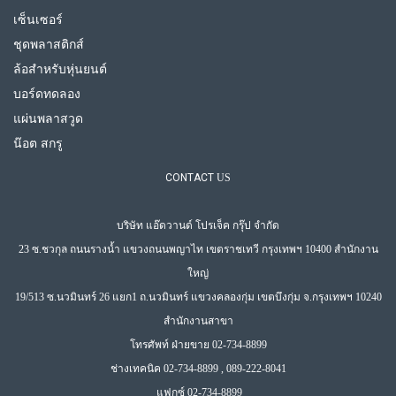
เซ็นเซอร์
ชุดพลาสติกส์
ล้อสำหรับหุ่นยนต์
บอร์ดทดลอง
แผ่นพลาสวูด
น๊อต สกรู
CONTACT
US
บริษัท แอ๊ดวานด์ โปรเจ็ค กรุ๊ป จำกัด
23 ซ.ชวกุล ถนนรางน้ำ แขวงถนนพญาไท เขตราชเทวี กรุงเทพฯ 10400 สำนักงาน
ใหญ่
19/513 ซ.นวมินทร์ 26 แยก1 ถ.นวมินทร์ แขวงคลองกุ่ม เขตบึงกุ่ม จ.กรุงเทพฯ 10240
สำนักงานสาขา
โทรศัพท์ ฝ่ายขาย 02-734-8899
ช่างเทคนิค 02-734-8899 , 089-222-8041
แฟกซ์ 02-734-8899