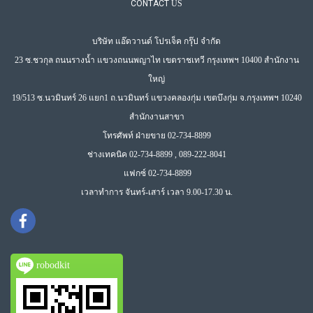
CONTACT
US
บริษัท แอ๊ดวานด์ โปรเจ็ค กรุ๊ป จำกัด
23 ซ.ชวกุล ถนนรางน้ำ แขวงถนนพญาไท เขตราชเทวี กรุงเทพฯ 10400 สำนักงาน
ใหญ่
19/513 ซ.นวมินทร์ 26 แยก1 ถ.นวมินทร์ แขวงคลองกุ่ม เขตบึงกุ่ม จ.กรุงเทพฯ 10240
สำนักงานสาขา
โทรศัพท์ ฝ่ายขาย 02-734-8899
ช่างเทคนิค 02-734-8899 , 089-222-8041
แฟกซ์ 02-734-8899
เวลาทำการ จันทร์-เสาร์ เวลา 9.00-17.30 น.
robodkit