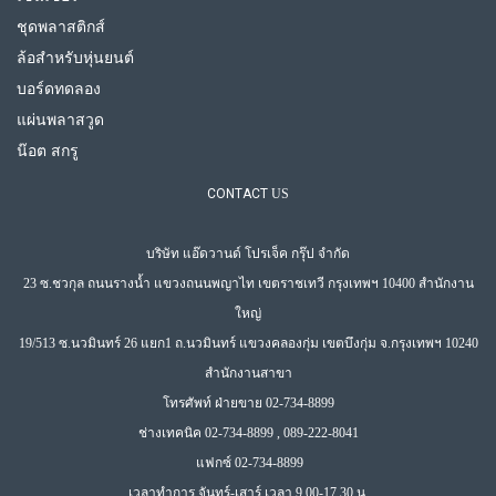
ชุดพลาสติกส์
ล้อสำหรับหุ่นยนต์
บอร์ดทดลอง
แผ่นพลาสวูด
น๊อต สกรู
CONTACT
US
บริษัท แอ๊ดวานด์ โปรเจ็ค กรุ๊ป จำกัด
23 ซ.ชวกุล ถนนรางน้ำ แขวงถนนพญาไท เขตราชเทวี กรุงเทพฯ 10400 สำนักงาน
ใหญ่
19/513 ซ.นวมินทร์ 26 แยก1 ถ.นวมินทร์ แขวงคลองกุ่ม เขตบึงกุ่ม จ.กรุงเทพฯ 10240
สำนักงานสาขา
โทรศัพท์ ฝ่ายขาย 02-734-8899
ช่างเทคนิค 02-734-8899 , 089-222-8041
แฟกซ์ 02-734-8899
เวลาทำการ จันทร์-เสาร์ เวลา 9.00-17.30 น.