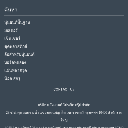
ค้นหา
หุ่นยนต์พื้นฐาน
มอเตอร์
เซ็นเซอร์
ชุดพลาสติกส์
ล้อสำหรับหุ่นยนต์
บอร์ดทดลอง
แผ่นพลาสวูด
น๊อต สกรู
CONTACT
US
บริษัท แอ๊ดวานด์ โปรเจ็ค กรุ๊ป จำกัด
23 ซ.ชวกุล ถนนรางน้ำ แขวงถนนพญาไท เขตราชเทวี กรุงเทพฯ 10400 สำนักงาน
ใหญ่