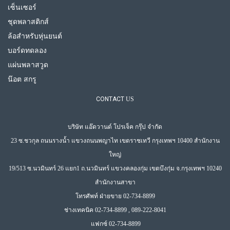
เซ็นเซอร์
ชุดพลาสติกส์
ล้อสำหรับหุ่นยนต์
บอร์ดทดลอง
แผ่นพลาสวูด
น๊อต สกรู
CONTACT
US
บริษัท แอ๊ดวานด์ โปรเจ็ค กรุ๊ป จำกัด
23 ซ.ชวกุล ถนนรางน้ำ แขวงถนนพญาไท เขตราชเทวี กรุงเทพฯ 10400 สำนักงาน
ใหญ่
19/513 ซ.นวมินทร์ 26 แยก1 ถ.นวมินทร์ แขวงคลองกุ่ม เขตบึงกุ่ม จ.กรุงเทพฯ 10240
สำนักงานสาขา
โทรศัพท์ ฝ่ายขาย 02-734-8899
ช่างเทคนิค 02-734-8899 , 089-222-8041
แฟกซ์ 02-734-8899